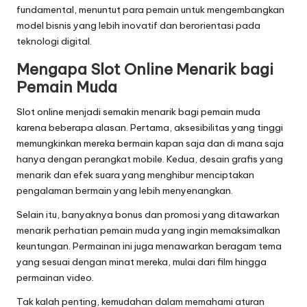
fundamental, menuntut para pemain untuk mengembangkan
model bisnis yang lebih inovatif dan berorientasi pada
teknologi digital.
Mengapa Slot Online Menarik bagi
Pemain Muda
Slot online menjadi semakin menarik bagi pemain muda
karena beberapa alasan. Pertama, aksesibilitas yang tinggi
memungkinkan mereka bermain kapan saja dan di mana saja
hanya dengan perangkat mobile. Kedua, desain grafis yang
menarik dan efek suara yang menghibur menciptakan
pengalaman bermain yang lebih menyenangkan.
Selain itu, banyaknya bonus dan promosi yang ditawarkan
menarik perhatian pemain muda yang ingin memaksimalkan
keuntungan. Permainan ini juga menawarkan beragam tema
yang sesuai dengan minat mereka, mulai dari film hingga
permainan video.
Tak kalah penting, kemudahan dalam memahami aturan