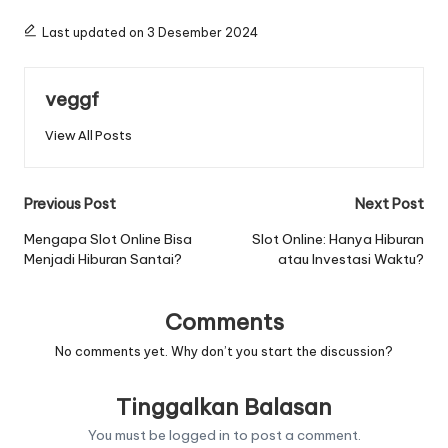
Last updated on 3 Desember 2024
veggf
View All Posts
Post
Previous Post
Next Post
navigation
Mengapa Slot Online Bisa
Slot Online: Hanya Hiburan
Menjadi Hiburan Santai?
atau Investasi Waktu?
Comments
No comments yet. Why don’t you start the discussion?
Tinggalkan Balasan
You must be
logged in
to post a comment.