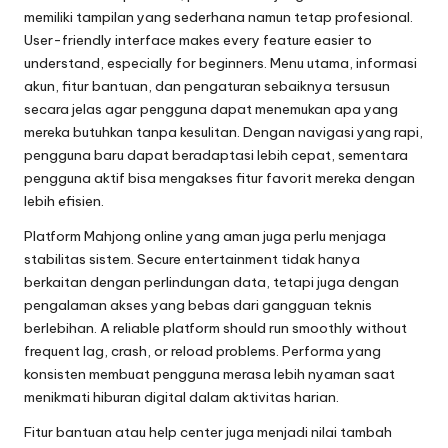
memiliki tampilan yang sederhana namun tetap profesional.
User-friendly interface makes every feature easier to
understand, especially for beginners. Menu utama, informasi
akun, fitur bantuan, dan pengaturan sebaiknya tersusun
secara jelas agar pengguna dapat menemukan apa yang
mereka butuhkan tanpa kesulitan. Dengan navigasi yang rapi,
pengguna baru dapat beradaptasi lebih cepat, sementara
pengguna aktif bisa mengakses fitur favorit mereka dengan
lebih efisien.
Platform Mahjong online yang aman juga perlu menjaga
stabilitas sistem. Secure entertainment tidak hanya
berkaitan dengan perlindungan data, tetapi juga dengan
pengalaman akses yang bebas dari gangguan teknis
berlebihan. A reliable platform should run smoothly without
frequent lag, crash, or reload problems. Performa yang
konsisten membuat pengguna merasa lebih nyaman saat
menikmati hiburan digital dalam aktivitas harian.
Fitur bantuan atau help center juga menjadi nilai tambah