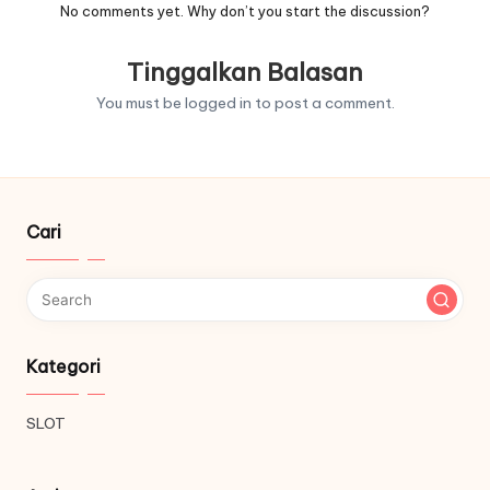
No comments yet. Why don’t you start the discussion?
Tinggalkan Balasan
You must be
logged in
to post a comment.
Cari
Kategori
SLOT