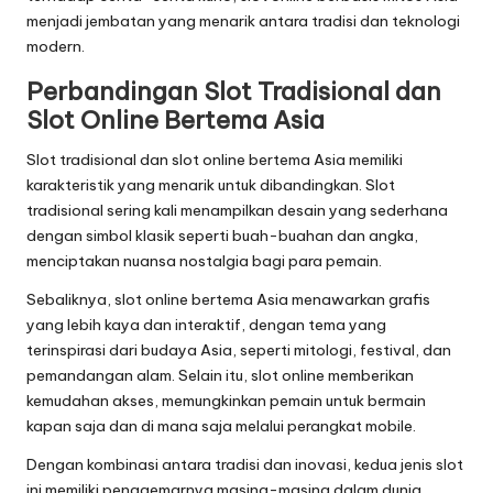
menjadi jembatan yang menarik antara tradisi dan teknologi
modern.
Perbandingan Slot Tradisional dan
Slot Online Bertema Asia
Slot tradisional dan slot online bertema Asia memiliki
karakteristik yang menarik untuk dibandingkan. Slot
tradisional sering kali menampilkan desain yang sederhana
dengan simbol klasik seperti buah-buahan dan angka,
menciptakan nuansa nostalgia bagi para pemain.
Sebaliknya, slot online bertema Asia menawarkan grafis
yang lebih kaya dan interaktif, dengan tema yang
terinspirasi dari budaya Asia, seperti mitologi, festival, dan
pemandangan alam. Selain itu, slot online memberikan
kemudahan akses, memungkinkan pemain untuk bermain
kapan saja dan di mana saja melalui perangkat mobile.
Dengan kombinasi antara tradisi dan inovasi, kedua jenis slot
ini memiliki penggemarnya masing-masing dalam dunia