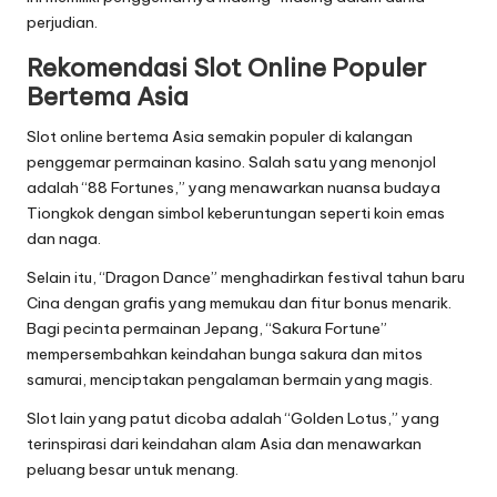
perjudian.
Rekomendasi Slot Online Populer
Bertema Asia
Slot online bertema Asia semakin populer di kalangan
penggemar permainan kasino. Salah satu yang menonjol
adalah “88 Fortunes,” yang menawarkan nuansa budaya
Tiongkok dengan simbol keberuntungan seperti koin emas
dan naga.
Selain itu, “Dragon Dance” menghadirkan festival tahun baru
Cina dengan grafis yang memukau dan fitur bonus menarik.
Bagi pecinta permainan Jepang, “Sakura Fortune”
mempersembahkan keindahan bunga sakura dan mitos
samurai, menciptakan pengalaman bermain yang magis.
Slot lain yang patut dicoba adalah “Golden Lotus,” yang
terinspirasi dari keindahan alam Asia dan menawarkan
peluang besar untuk menang.