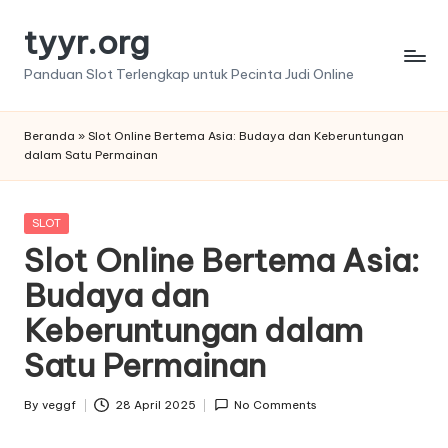
tyyr.org
Skip
to
Panduan Slot Terlengkap untuk Pecinta Judi Online
content
Beranda
»
Slot Online Bertema Asia: Budaya dan Keberuntungan
dalam Satu Permainan
Posted
SLOT
in
Slot Online Bertema Asia:
Budaya dan
Keberuntungan dalam
Satu Permainan
By
veggf
28 April 2025
No Comments
Posted
by