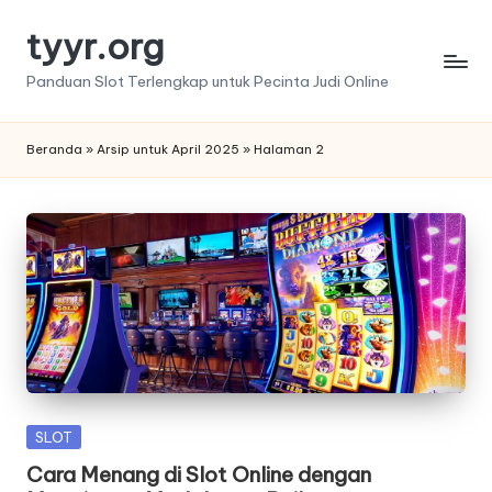
tyyr.org
Skip
to
Panduan Slot Terlengkap untuk Pecinta Judi Online
content
Beranda
»
Arsip untuk April 2025
»
Halaman 2
Posted
SLOT
in
Cara Menang di Slot Online dengan