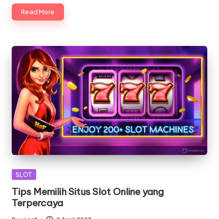
Read More
Posted
SLOT
in
Tips Memilih Situs Slot Online yang
Terpercaya