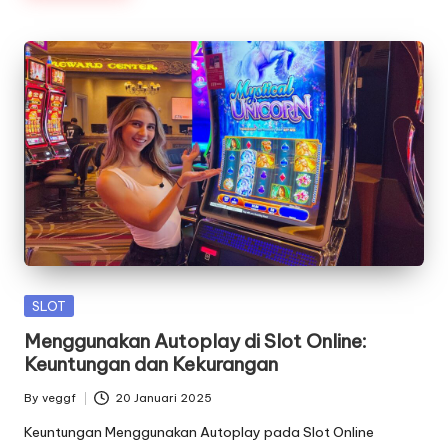
Posted
SLOT
in
Menggunakan Autoplay di Slot Online:
Keuntungan dan Kekurangan
By
veggf
20 Januari 2025
Posted
by
Keuntungan Menggunakan Autoplay pada Slot Online