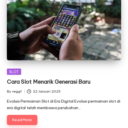
Posted
SLOT
in
Cara Slot Menarik Generasi Baru
By
veggf
22 Januari 2025
Posted
by
Evolusi Permainan Slot di Era Digital Evolusi permainan slot di
era digital telah membawa perubahan…
Read More