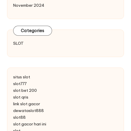
November 2024
Categories
SLOT
situs slot
slot777
slot bet 200
slot qris
link slot gacor
dewataslot888
slot88
slot gacor hari ini
slot